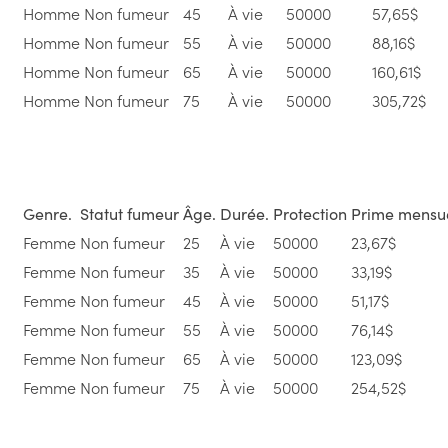
Homme
Non fumeur
45
À vie
50000
57,65$
Homme
Non fumeur
55
À vie
50000
88,16$
Homme
Non fumeur
65
À vie
50000
160,61$
Homme
Non fumeur
75
À vie
50000
305,72$
Genre.
Statut fumeur
Âge.
Durée.
Protection
Prime mensue
Femme
Non fumeur
25
À vie
50000
23,67$
Femme
Non fumeur
35
À vie
50000
33,19$
Femme
Non fumeur
45
À vie
50000
51,17$
Femme
Non fumeur
55
À vie
50000
76,14$
Femme
Non fumeur
65
À vie
50000
123,09$
Femme
Non fumeur
75
À vie
50000
254,52$