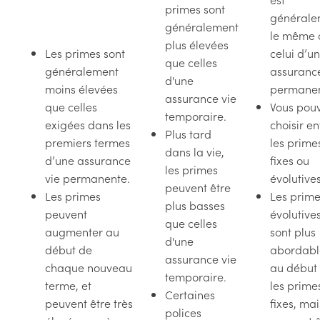
primes sont
générale
généralement
le même 
plus élevées
Les primes sont
celui d’u
que celles
généralement
assurance
d'une
moins élevées
permanen
assurance vie
que celles
Vous pou
temporaire.
exigées dans les
choisir en
Plus tard
premiers termes
les prime
dans la vie,
d’une assurance
fixes ou
les primes
vie permanente.
évolutives
peuvent être
Les primes
Les prim
plus basses
peuvent
évolutive
que celles
augmenter au
sont plus
d'une
début de
abordabl
assurance vie
chaque nouveau
au début
temporaire.
terme, et
les prime
Certaines
peuvent être très
fixes, mai
polices