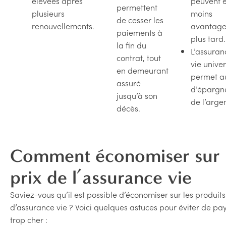
élevées après
peuvent ê
permettent
plusieurs
moins
de cesser les
renouvellements.
avantage
paiements à
plus tard.
la fin du
L’assuran
contrat, tout
vie univer
en demeurant
permet a
assuré
d’épargn
jusqu’à son
de l’argen
décès.
Comment économiser sur 
prix de l’assurance vie
Saviez-vous qu’il est possible d’économiser sur les produits
d’assurance vie ? Voici quelques astuces pour éviter de pa
trop cher :