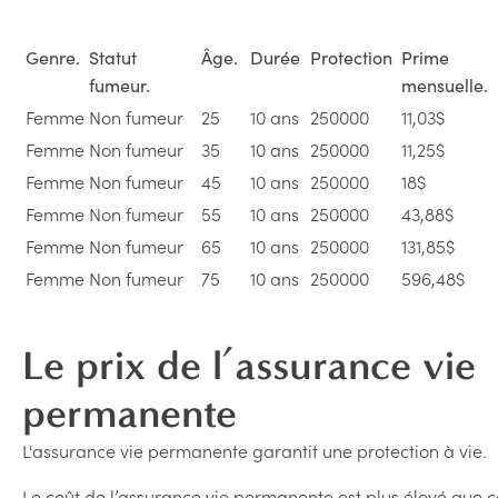
Genre.
Statut
Âge.
Durée
Protection
Prime
fumeur.
mensuell
Femme
Non fumeur
25
10 ans
250000
11,03$
Femme
Non fumeur
35
10 ans
250000
11,25$
Femme
Non fumeur
45
10 ans
250000
18$
Femme
Non fumeur
55
10 ans
250000
43,88$
Femme
Non fumeur
65
10 ans
250000
131,85$
Femme
Non fumeur
75
10 ans
250000
596,48$
Le prix de l’assurance vie
permanente
L'assurance vie permanente garantit une protection à vie.
Le coût de l’assurance vie permanente est plus élevé que c