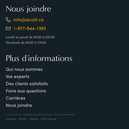
Nous joindre
info@acolit.ca
1-877-844-1383
Lundi au jeudi de 8h30 à 20h30
Vendredi de 8h30 à 17h00
Plus d'informations
Qui nous sommes
Vos experts
Des clients satisfaits
Foire aux questions
Carrières
Nous joindre
© Acolit Capital inc. - Certification d'inscription AMF 602948 - Tous droits réservés 2025
.
Politiques
Termes
Plaintes
HTML Sitemap